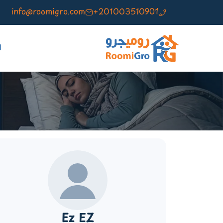
info@roomigro.com
+201003510901
ا
Ez EZ