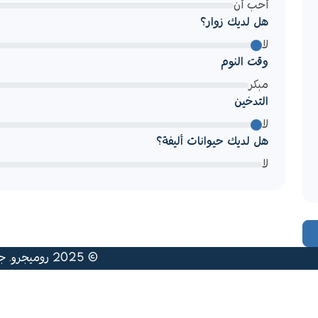
أحب أن
هل لديك زوار؟
لا
وقت النوم
مبكر
التدخين
لا
هل لديك حيوانات أليفة؟
لا
© 2025 روميجرو. جميع الحقوق محفوظة. تم تطويره بواسطة