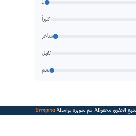
لا
كثيراً
متأخر
ثقيل
نعم
.
Brmgina