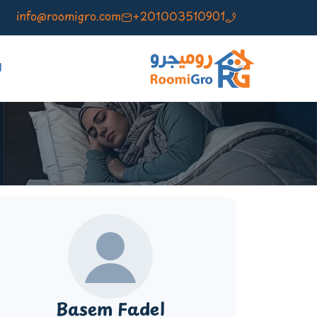
info@roomigro.com
+201003510901
ا
Basem Fadel