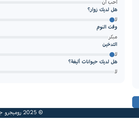
أحب أن
هل لديك زوار؟
لا
وقت النوم
مبكر
التدخين
لا
هل لديك حيوانات أليفة؟
لا
© 2025 روميجرو. جميع الحقوق محفوظة. تم تطويره بواسطة