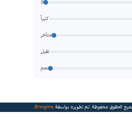
لا
كثيراً
متأخر
ثقيل
نعم
.
Brmgina