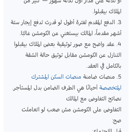
أو ثلاثة على مدار أول ثلاثة شهور — كثير من
الملاك بيقبلوا.
3. الدفع المقدم لفترة أطول لو قدرت تدفع إيجار ستة
أشهر مقدماً، المالك بيستغني عن الكومشن غالبًا.
4. عقد واضح مع صور توثيقية بعض الملاك بيقبلوا
التنازل عن الكومشن مقابل توثيق حالة الشقة
بالكامل في العقد.
5. منصات ضامنة
منصات السكن المشترك
المتخصصة
أحيانًا هي الطرف الضامن بدل المستأجر.
نصائح التفاوض مع المالك
التفاوض على الكومشن مش صعب لو اتعاملت
صح:
قبل الاجتماع: