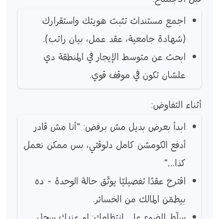
اجمع مستندات تثبت هويتك واستقرارك
(شهادة جامعية، عقد عمل، بيان راتب).
ابحث عن متوسط الإيجار في المنطقة دي
علشان تكون في موقف قوي.
أثناء التفاوض:
ابدأ بعرض بديل مش برفض: "أنا مش قادر
أدفع الكومشن كامل دلوقتي، بس ممكن نعمل
كذا..."
اقترح عقدًا تفصيليًا يوثّق حالة الوحدة - ده
بيطمّن المالك من الخسائر.
سلّط الضوء على انتظامك: لو عندك سجل