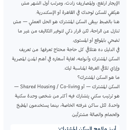
الإيجار ارتفع، والمصاريف زادت، ومرتب أول الشهر مش
هيكفي للسكن لوحدك في القاهرة أو الإسكندرية.
هنا بالضبط بيبقى السكن المشترك هو الحل العملي — مش
تنازل عن الراحة، لكن قرار ذكي لتوفير التكاليف من غير ما
تضحي بالموقع أو المستوى.
في الدليل ده هتلاقي كل حاجة محتاج تعرفها: من تعريف
السكن المشترك وأنواعه، لغاية أسعاره في أهم المدن المصرية
وإزاي تلاقي الغرفة المناسبة ليك.
ما هو السكن المشترك؟
السكن المشترك — أو Shared Housing / Co-living —
هو ترتيب سكني يتشارك فيه أكثر من شخص وحدة سكنية
واحدة. لكل ساكن غرفته الخاصة، بينما يستخدمون المطبخ
والحمام والصالة مشتركَين.
أبرز ملامح السكن المشترك: