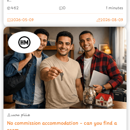
ه...
462
0
1 minutes
2026-05-09
2026-08-09
هشام محمد
No commission accommodation – can you find a