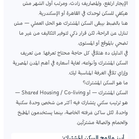
الإيجار ارتفع، والمصاريف زادت، ومرتب أول الشهر مش
هيكفي للسكن لوحدك في القاهرة أو الإسكندرية.
هنا بالضبط بيبقى السكن المشترك هو الحل العملي — مش
تنازل عن الراحة، لكن قرار ذكي لتوفير التكاليف من غير ما
تضحي بالموقع أو المستوى.
في الدليل ده هتلاقي كل حاجة محتاج تعرفها: من تعريف
السكن المشترك وأنواعه، لغاية أسعاره في أهم المدن المصرية
وإزاي تلاقي الغرفة المناسبة ليك.
ما هو السكن المشترك؟
السكن المشترك — أو Shared Housing / Co-living —
هو ترتيب سكني يتشارك فيه أكثر من شخص وحدة سكنية
واحدة. لكل ساكن غرفته الخاصة، بينما يستخدمون المطبخ
والحمام والصالة مشتركَين.
أبرز ملامح السكن المشترك: